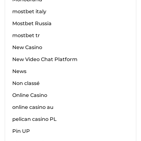
mostbet italy
Mostbet Russia
mostbet tr
New Casino
New Video Chat Platform
News
Non classé
Online Casino
online casino au
pelican casino PL
Pin UP