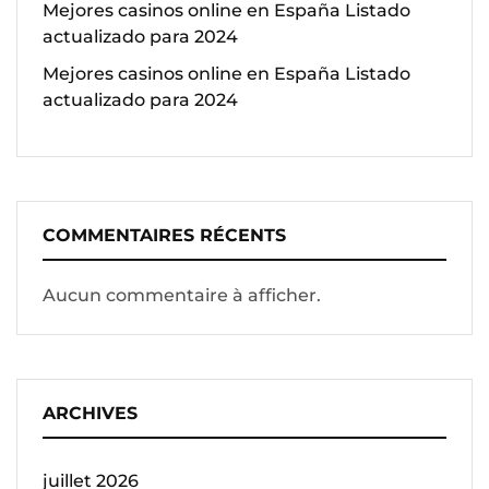
Mejores casinos online en España Listado
actualizado para 2024
Mejores casinos online en España Listado
actualizado para 2024
COMMENTAIRES RÉCENTS
Aucun commentaire à afficher.
ARCHIVES
juillet 2026