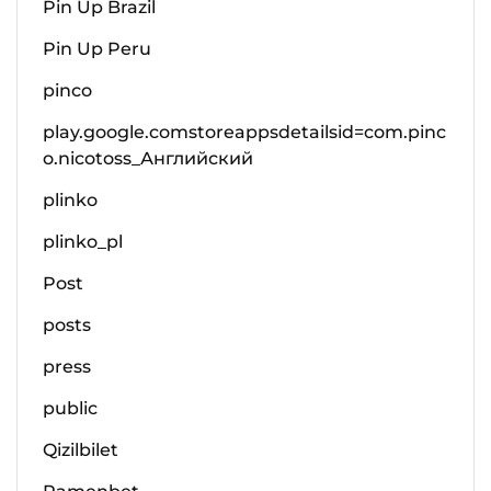
Pin Up Brazil
Pin Up Peru
pinco
play.google.comstoreappsdetailsid=com.pinc
o.nicotoss_Английский
plinko
plinko_pl
Post
posts
press
public
Qizilbilet