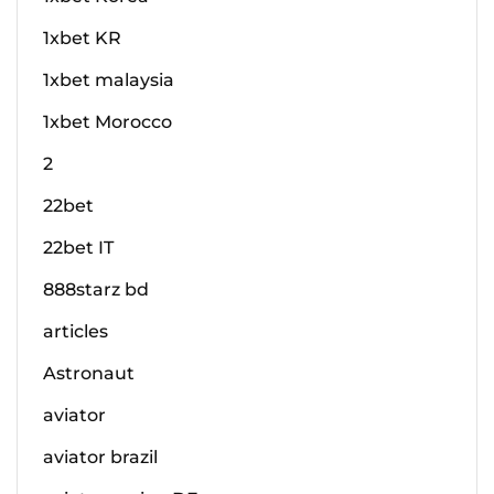
1xbet KR
1xbet malaysia
1xbet Morocco
2
22bet
22bet IT
888starz bd
articles
Astronaut
aviator
aviator brazil