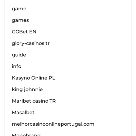
game
games
GGBet EN
glory-casinos tr
guide
info
Kasyno Online PL
king johnnie
Maribet casino TR
Masalbet
melhorcasinoonlineportugal.com
Monobrand