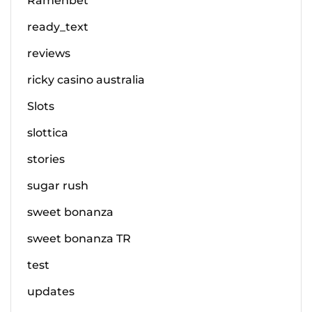
Ramenbet
ready_text
reviews
ricky casino australia
Slots
slottica
stories
sugar rush
sweet bonanza
sweet bonanza TR
test
updates