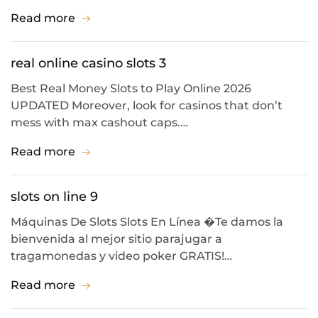
Read more
real online casino slots 3
Best Real Money Slots to Play Online 2026
UPDATED Moreover, look for casinos that don’t
mess with max cashout caps.…
Read more
slots on line 9
Máquinas De Slots Slots En Línea �Te damos la
bienvenida al mejor sitio parajugar a
tragamonedas y video poker GRATIS!…
Read more