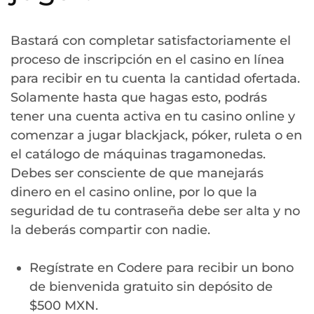
Bastará con completar satisfactoriamente el
proceso de inscripción en el casino en línea
para recibir en tu cuenta la cantidad ofertada.
Solamente hasta que hagas esto, podrás
tener una cuenta activa en tu casino online y
comenzar a jugar blackjack, póker, ruleta o en
el catálogo de máquinas tragamonedas.
Debes ser consciente de que manejarás
dinero en el casino online, por lo que la
seguridad de tu contraseña debe ser alta y no
la deberás compartir con nadie.
Regístrate en Codere para recibir un bono
de bienvenida gratuito sin depósito de
$500 MXN.