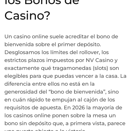
Casino?
Un casino online suele acreditar el bono de
bienvenida sobre el primer depósito.
Desglosamos los límites del rollover, los
estrictos plazos impuestos por NV Casino y
exactamente qué tragamonedas (slots) son
elegibles para que puedas vencer a la casa. La
diferencia entre ellos no está en la
generosidad del “bono de bienvenida”, sino
en cuán rápido te empujan al cajón de los
requisitos de apuesta. En 2026 la mayoría de
los casinos online ponen sobre la mesa un
bono sin depósito que, a primera vista, parece