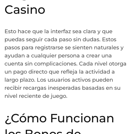
Casino
Esto hace que la interfaz sea clara y que
puedas seguir cada paso sin dudas. Estos
pasos para registrarse se sienten naturales y
ayudan a cualquier persona a crear una
cuenta sin complicaciones. Cada nivel otorga
un pago directo que refleja la actividad a
largo plazo. Los usuarios activos pueden
recibir recargas inesperadas basadas en su
nivel reciente de juego.
¿Cómo Funcionan
los Bonos de