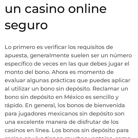
un casino online
seguro
Lo primero es verificar los requisitos de
apuesta, generalmente suelen ser un número
específico de veces en las que debes jugar el
monto del bono. Ahora es momento de
evaluar algunas prácticas que puedes aplicar
al utilizar un bono sin depósito. Reclamar un
bono sin depósito en México es sencillo y
rápido. En general, los bonos de bienvenida
para jugadores mexicanos sin depósito son
una excelente manera de disfrutar de los
casinos en línea. Los bonos sin depósito para