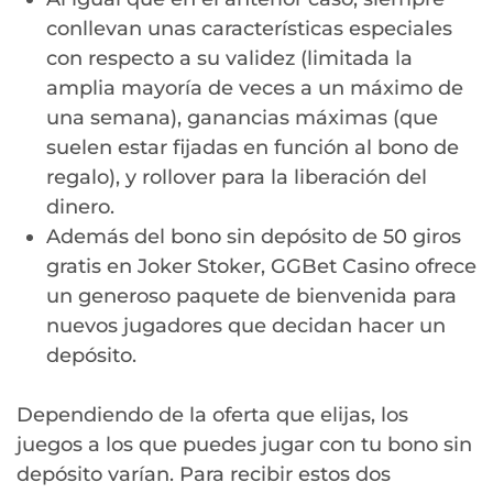
conllevan unas características especiales
con respecto a su validez (limitada la
amplia mayoría de veces a un máximo de
una semana), ganancias máximas (que
suelen estar fijadas en función al bono de
regalo), y rollover para la liberación del
dinero.
Además del bono sin depósito de 50 giros
gratis en Joker Stoker, GGBet Casino ofrece
un generoso paquete de bienvenida para
nuevos jugadores que decidan hacer un
depósito.
Dependiendo de la oferta que elijas, los
juegos a los que puedes jugar con tu bono sin
depósito varían. Para recibir estos dos