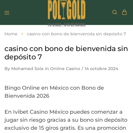
Home
casino con bono de bienvenida sin depósito 7
casino con bono de bienvenida sin
depósito 7
By
Mohamed Sola
in
Online Casino
14 octobre 2024
Bingo Online en México con Bono de
Bienvenida 2026
En Ivibet Casino México puedes comenzar a
jugar sin riesgo gracias a su bono sin depósito
exclusivo de 15 giros gratis. Es una promoción