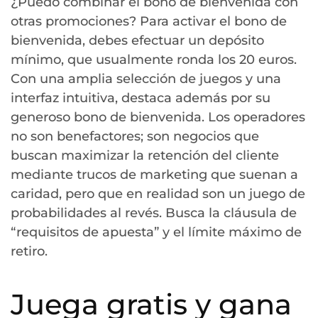
¿Puedo combinar el bono de bienvenida con
otras promociones? Para activar el bono de
bienvenida, debes efectuar un depósito
mínimo, que usualmente ronda los 20 euros.
Con una amplia selección de juegos y una
interfaz intuitiva, destaca además por su
generoso bono de bienvenida. Los operadores
no son benefactores; son negocios que
buscan maximizar la retención del cliente
mediante trucos de marketing que suenan a
caridad, pero que en realidad son un juego de
probabilidades al revés. Busca la cláusula de
“requisitos de apuesta” y el límite máximo de
retiro.
Juega gratis y gana