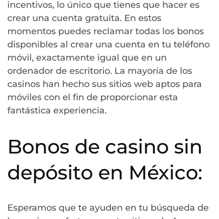
incentivos, lo único que tienes que hacer es
crear una cuenta gratuita. En estos
momentos puedes reclamar todas los bonos
disponibles al crear una cuenta en tu teléfono
móvil, exactamente igual que en un
ordenador de escritorio. La mayoría de los
casinos han hecho sus sitios web aptos para
móviles con el fin de proporcionar esta
fantástica experiencia.
Bonos de casino sin
depósito en México:
Esperamos que te ayuden en tu búsqueda de