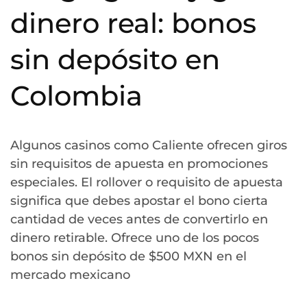
dinero real: bonos
sin depósito en
Colombia
Algunos casinos como Caliente ofrecen giros
sin requisitos de apuesta en promociones
especiales. El rollover o requisito de apuesta
significa que debes apostar el bono cierta
cantidad de veces antes de convertirlo en
dinero retirable. Ofrece uno de los pocos
bonos sin depósito de $500 MXN en el
mercado mexicano