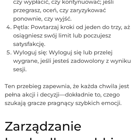
czy wypłacić, czy kontynuować; jeśli
przegrasz, oceń, czy zaryzykować
ponownie, czy wyjść.
Pętla:
Powtarzaj kroki od jeden do trzy, aż
osiągniesz swój limit lub poczujesz
satysfakcję.
Wyloguj się:
Wyloguj się lub przelej
wygrane, jeśli jesteś zadowolony z wyniku
sesji.
Ten przebieg zapewnia, że każda chwila jest
pełna akcji i decyzji—dokładnie to, czego
szukają gracze pragnący szybkich emocji.
Zarządzanie