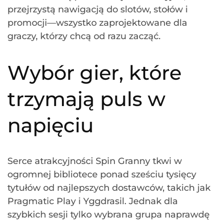
przejrzystą nawigacją do slotów, stołów i
promocji—wszystko zaprojektowane dla
graczy, którzy chcą od razu zacząć.
Wybór gier, które
trzymają puls w
napięciu
Serce atrakcyjności Spin Granny tkwi w
ogromnej bibliotece ponad sześciu tysięcy
tytułów od najlepszych dostawców, takich jak
Pragmatic Play i Yggdrasil. Jednak dla
szybkich sesji tylko wybrana grupa naprawdę