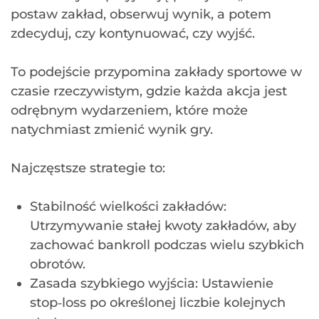
postaw zakład, obserwuj wynik, a potem
zdecyduj, czy kontynuować, czy wyjść.
To podejście przypomina zakłady sportowe w
czasie rzeczywistym, gdzie każda akcja jest
odrębnym wydarzeniem, które może
natychmiast zmienić wynik gry.
Najczęstsze strategie to:
Stabilność wielkości zakładów:
Utrzymywanie stałej kwoty zakładów, aby
zachować bankroll podczas wielu szybkich
obrotów.
Zasada szybkiego wyjścia:
Ustawienie
stop‑loss po określonej liczbie kolejnych