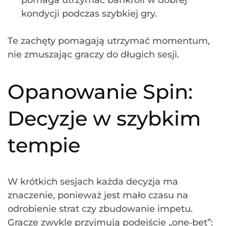
kondycji podczas szybkiej gry.
Te zachęty pomagają utrzymać momentum,
nie zmuszając graczy do długich sesji.
Opanowanie Spin:
Decyzje w szybkim
tempie
W krótkich sesjach każda decyzja ma
znaczenie, ponieważ jest mało czasu na
odrobienie strat czy zbudowanie impetu.
Gracze zwykle przyjmują podejście „one‑bet”: