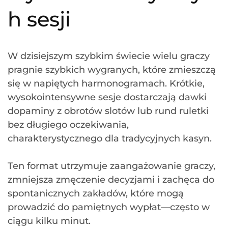
h sesji
W dzisiejszym szybkim świecie wielu graczy
pragnie szybkich wygranych, które zmieszczą
się w napiętych harmonogramach. Krótkie,
wysokointensywne sesje dostarczają dawki
dopaminy z obrotów slotów lub rund ruletki
bez długiego oczekiwania,
charakterystycznego dla tradycyjnych kasyn.
Ten format utrzymuje zaangażowanie graczy,
zmniejsza zmęczenie decyzjami i zachęca do
spontanicznych zakładów, które mogą
prowadzić do pamiętnych wypłat—często w
ciągu kilku minut.