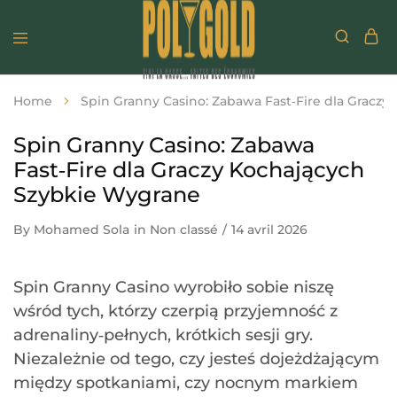
Home
Spin Granny Casino: Zabawa Fast‑Fire dla Gracz
Spin Granny Casino: Zabawa
Fast‑Fire dla Graczy Kochających
Szybkie Wygrane
By
Mohamed Sola
in
Non classé
14 avril 2026
Spin Granny Casino wyrobiło sobie niszę
wśród tych, którzy czerpią przyjemność z
adrenaliny‑pełnych, krótkich sesji gry.
Niezależnie od tego, czy jesteś dojeżdżającym
między spotkaniami, czy nocnym markiem