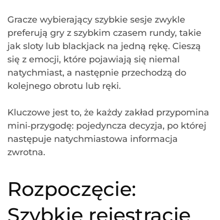
Gracze wybierający szybkie sesje zwykle
preferują gry z szybkim czasem rundy, takie
jak sloty lub blackjack na jedną rękę. Cieszą
się z emocji, które pojawiają się niemal
natychmiast, a następnie przechodzą do
kolejnego obrotu lub ręki.
Kluczowe jest to, że każdy zakład przypomina
mini‑przygodę: pojedyncza decyzja, po której
następuje natychmiastowa informacja
zwrotna.
Rozpoczęcie:
Szybkie rejestracje