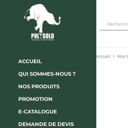
Polygod
FINI
LA
CASSE…
FAITES
DES
ÉCONOMIES
Accueil
Nos 
ACCUEIL
QUI SOMMES-NOUS ?
NOS PRODUITS
PROMOTION
E-CATALOGUE
DEMANDE DE DEVIS