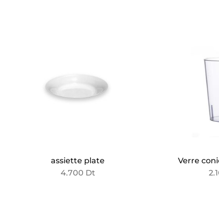
assiette plate
Verre con
4.700
Dt
2.