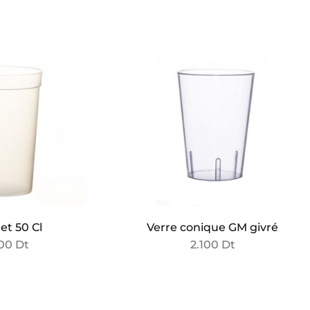
et 50 Cl
Verre conique GM givré
600
Dt
2.100
Dt