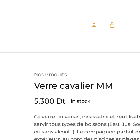
Nos Produits
Verre cavalier MM
5.300
Dt
In stock
Ce verre universel, incassable et réutilisab
servir tous types de boissons (Eau, Jus, So
ou sans alcool…). Le compagnon parfait 
extérieurs, au bord des piscines et plage