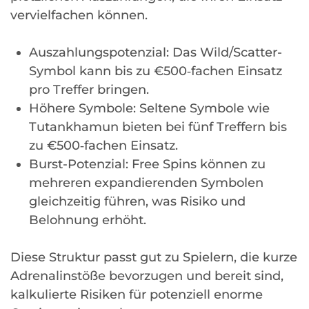
vervielfachen können.
Auszahlungspotenzial:
Das Wild/Scatter-
Symbol kann bis zu €500‑fachen Einsatz
pro Treffer bringen.
Höhere Symbole:
Seltene Symbole wie
Tutankhamun bieten bei fünf Treffern bis
zu €500‑fachen Einsatz.
Burst-Potenzial:
Free Spins können zu
mehreren expandierenden Symbolen
gleichzeitig führen, was Risiko und
Belohnung erhöht.
Diese Struktur passt gut zu Spielern, die kurze
Adrenalinstöße bevorzugen und bereit sind,
kalkulierte Risiken für potenziell enorme