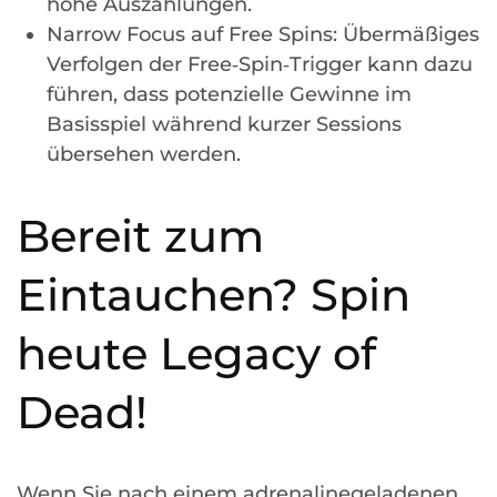
hohe Auszahlungen.
Narrow Focus auf Free Spins:
Übermäßiges
Verfolgen der Free‑Spin‑Trigger kann dazu
führen, dass potenzielle Gewinne im
Basisspiel während kurzer Sessions
übersehen werden.
Bereit zum
Eintauchen? Spin
heute Legacy of
Dead!
Wenn Sie nach einem adrenalinegeladenen