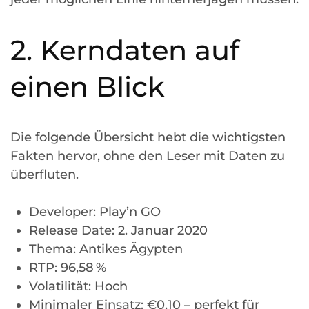
2. Kerndaten auf
einen Blick
Die folgende Übersicht hebt die wichtigsten
Fakten hervor, ohne den Leser mit Daten zu
überfluten.
Developer:
Play’n GO
Release Date:
2. Januar 2020
Thema:
Antikes Ägypten
RTP:
96,58 %
Volatilität:
Hoch
Minimaler Einsatz:
€0,10 – perfekt für