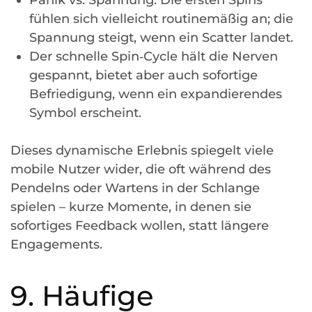
fühlen sich vielleicht routinemäßig an; die
Spannung steigt, wenn ein Scatter landet.
Der schnelle Spin‑Cycle hält die Nerven
gespannt, bietet aber auch sofortige
Befriedigung, wenn ein expandierendes
Symbol erscheint.
Dieses dynamische Erlebnis spiegelt viele
mobile Nutzer wider, die oft während des
Pendelns oder Wartens in der Schlange
spielen – kurze Momente, in denen sie
sofortiges Feedback wollen, statt längere
Engagements.
9. Häufige