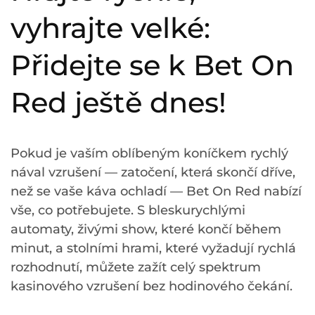
vyhrajte velké:
Přidejte se k Bet On
Red ještě dnes!
Pokud je vaším oblíbeným koníčkem rychlý
nával vzrušení — zatočení, která skončí dříve,
než se vaše káva ochladí — Bet On Red nabízí
vše, co potřebujete. S bleskurychlými
automaty, živými show, které končí během
minut, a stolními hrami, které vyžadují rychlá
rozhodnutí, můžete zažít celý spektrum
kasinového vzrušení bez hodinového čekání.