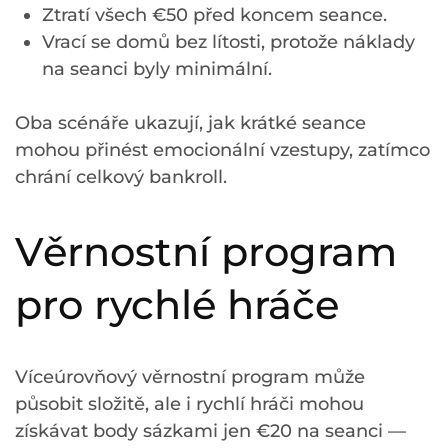
Ztratí všech €50 před koncem seance.
Vrací se domů bez lítosti, protože náklady
na seanci byly minimální.
Oba scénáře ukazují, jak krátké seance
mohou přinést emocionální vzestupy, zatímco
chrání celkový bankroll.
Věrnostní program
pro rychlé hráče
Víceúrovňový věrnostní program může
působit složitě, ale i rychlí hráči mohou
získávat body sázkami jen €20 na seanci —