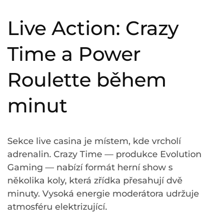
Live Action: Crazy
Time a Power
Roulette během
minut
Sekce live casina je místem, kde vrcholí
adrenalin. Crazy Time — produkce Evolution
Gaming — nabízí formát herní show s
několika koly, která zřídka přesahují dvě
minuty. Vysoká energie moderátora udržuje
atmosféru elektrizující.