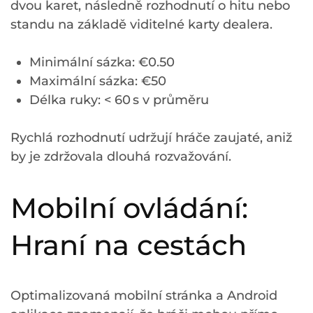
dvou karet, následně rozhodnutí o hitu nebo
standu na základě viditelné karty dealera.
Minimální sázka: €0.50
Maximální sázka: €50
Délka ruky: < 60 s v průměru
Rychlá rozhodnutí udržují hráče zaujaté, aniž
by je zdržovala dlouhá rozvažování.
Mobilní ovládání:
Hraní na cestách
Optimalizovaná mobilní stránka a Android