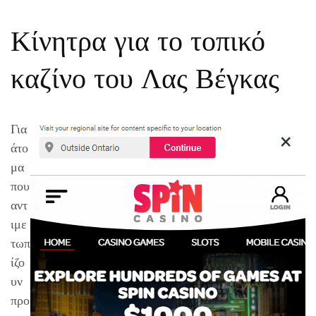
Κίνητρα για το τοπικό
καζίνο του Λας Βέγκας
Για
άτο
μα
που
αντ
ιμε
τωπ
ίζο
υν
προ