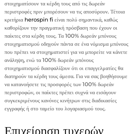
στοιχηματίσουν τα κέρδη τους από τις δωρεάν
περιστροφές πριν μπορέσουν να τις αποσύρουν. Τέτοια
κριτήρια
herospin fi
είναι πολύ σημαντικά, καθώς
καθορίζουν την πραγματική πρόσβαση που έχουν οι
παίκτες στα κέρδη τους.
Τα 100% δωρεάν μπόνους
στοιχηματισμού οδηγούν πάντα σε ένα νόμισμα μπόνους
που πρέπει να στοιχηματιστεί για να μπορείτε να κάνετε
ανάληψη, ενώ τα 100% δωρεάν μπόνους
στοιχηματισμού διασφαλίζουν ότι οι επαγγελματίες θα
διατηρούν τα κέρδη τους άμεσα. Για να σας βοηθήσουμε
να κατανοήσετε τις προσφορές των 100% δωρεάν
περιστροφών, οι παίκτες πρέπει συχνά να εισάγουν
συγκεκριμένους κανόνες κινήτρων στις διαδικασίες
εγγραφής ή στο ταμείο του λογαριασμού τους.
Επιχείρηση τυχερών