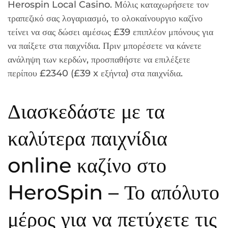
Herospin Local Casino. Μόλις καταχωρήσετε τον
τραπεζικό σας λογαριασμό, το ολοκαίνουργιο καζίνο
τείνει να σας δώσει αμέσως £39 επιπλέον μπόνους για
να παίξετε στα παιχνίδια. Πριν μπορέσετε να κάνετε
ανάληψη των κερδών, προσπαθήστε να επιλέξετε
περίπου £2340 (£39 x εξήντα) στα παιχνίδια.
Διασκεδάστε με τα
καλύτερα παιχνίδια
online καζίνο στο
HeroSpin – Το απόλυτο
μέρος για να πετύχετε τις