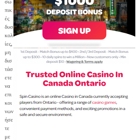
σω
πικ
ές
δυσ
κολ
ίες,
μη
δισ
τάσ
ετε
να
επι
κοι
νων
ήσε
τε
με