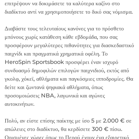
επιτρέψουν να δοκιμάσετε τα καλύτερα καζίνο στο
διαδίκτυο αντί να χρησιμοποιήσετε το δικό σας νόμισμα.
Διαβάστε τους τελευταίους κανόνες για το πρόσθετο
μπόνους χωρίς κατάθεση κάθε εβδομάδα, που σας
προσφέρουν μεγαλύτερες πιθανότητες για διασκεδαστικό
παιχνίδι και πραγματικά χρηματικά οφέλη. Το
HeroSpin Sportsbook προσφέρει έναν ισχυρό
συνδυασμό δημοφιλών επιλογών παιχνιδιού, εκτός από
γκολφ, χόκεϊ, αθλήματα και παγκόσμιες ιπποδρομίες. Θα
δείτε και ζωντανά ψηφιακά αθλήματα, όπως
προσομοιώσεις NBA, λαγωνικά και αγώνες
αυτοκινήτων.
Πολύ, αν είστε επίσης παίκτης με ίσο 5 με 2.000 € σε
απώλειες στο διαδίκτυο, θα κερδίσετε 300 € πίσω.
Ορισμένες χώρες όπως το Περού έχουν ένα εξαιρετικό